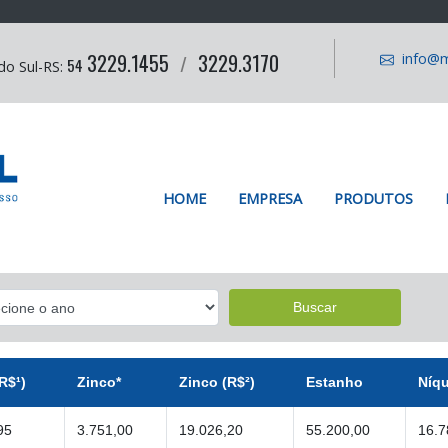
3229.1455
3229.3170
info@m
/
54
do Sul-RS:
HOME
EMPRESA
PRODUTOS
Buscar
R$¹)
Zinco*
Zinco (R$²)
Estanho
Níqu
95
3.751,00
19.026,20
55.200,00
16.7