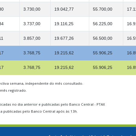
30
3.730,00
19.042,77
55.700,00
17.1
34
3.737,00
19.116,25
56.225,00
16.9
11
3.857,00
19.677,26
56.500,00
16.5
17
3.768,75
19.215,62
55.906,25
16.8
17
3.768,75
19.215,62
55.906,25
16.8
ectiva semana, independente do mês consultado.
 mês registrado.
ticadas no dia anterior e publicadas pelo Banco Central - PTAX
ia publicadas pelo Banco Central após às 13h.