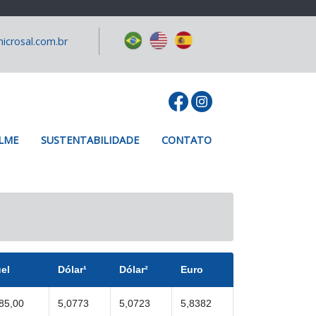
icrosal.com.br
LME
SUSTENTABILIDADE
CONTATO
el
Dólar¹
Dólar²
Euro
85,00
5,0773
5,0723
5,8382