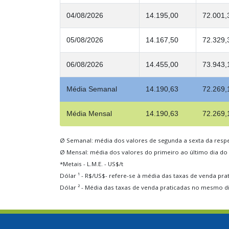
04/08/2026
14.195,00
72.001,
05/08/2026
14.167,50
72.329,
06/08/2026
14.455,00
73.943,
Média Semanal
14.190,63
72.269,
Média Mensal
14.190,63
72.269,
Ø Semanal: média dos valores de segunda a sexta da resp
Ø Mensal: média dos valores do primeiro ao último dia do
*Metais - L.M.E. - US$/t
Dólar ¹ - R$/US$- refere-se à média das taxas de venda pra
Dólar ² - Média das taxas de venda praticadas no mesmo d